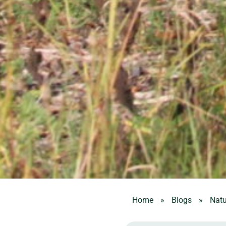
Home
»
Blogs
»
Natu