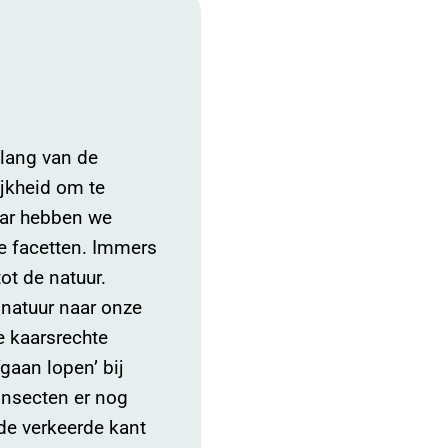
elang van de
ijkheid om te
jaar hebben we
ke facetten. Immers
t de natuur.
 natuur naar onze
e kaarsrechte
gaan lopen’ bij
 insecten er nog
 de verkeerde kant