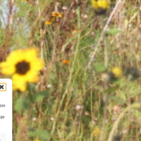
eze
ige
n