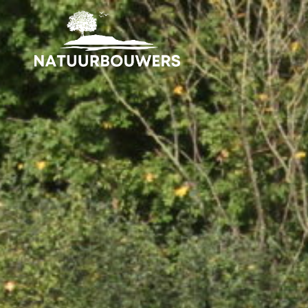
Over natuurbouwers
Blogs
Contact
Gratis eBook Innova