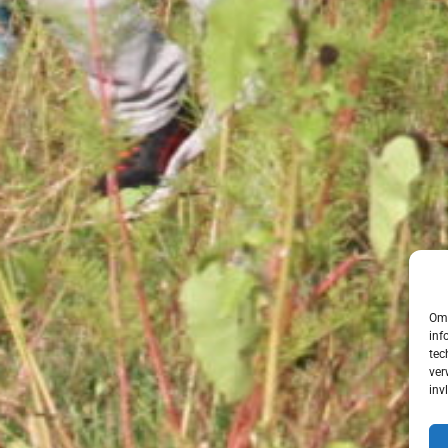
Om 
inf
tec
ver
inv